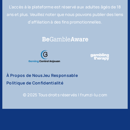
L’accès à la plateforme est réservé aux adultes âgés de 18
ans et plus. Veuillez noter que nous pouvons publier des liens
d’affiliation à des fins promotionnelles.
À Propos de Nous
Jeu Responsable
Politique de Confidentialité
© 2025 Tous droits réservés | frumzi-lu.com