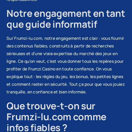
Notre engagement en tant
que guide informatif
Sur Frumzi-lu.com, notre engagement est clair : vous fournir
des contenus fiables, construits à partir de recherches
sérieuses et d’une vraie expertise du marché des jeux en
ligne. Ce qu’on veut, c’est vous donner tous les repères pour
profiter de Frumzi Casino en toute confiance. On vous
explique tout : les règles du jeu, les bonus, les petites lignes
et comment rester en sécurité. Tout ça pour que vous jouiez
tranquille, en confiance et bien informée.
Que trouve-t-on sur
Frumzi-lu.com comme
infos fiables ?