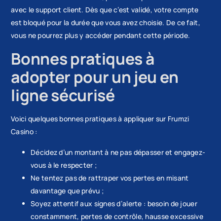
avec le support client. Dès que c’est validé, votre compte
est bloqué pour la durée que vous avez choisie. De ce fait,
vous ne pourrez plus y accéder pendant cette période.
Bonnes pratiques à
adopter pour un jeu en
ligne sécurisé
Voici quelques bonnes pratiques à appliquer sur Frumzi
Casino :
Décidez d’un montant à ne pas dépasser et engagez-
vous à le respecter ;
Ne tentez pas de rattraper vos pertes en misant
davantage que prévu ;
Soyez attentif aux signes d’alerte : besoin de jouer
constamment, pertes de contrôle, hausse excessive