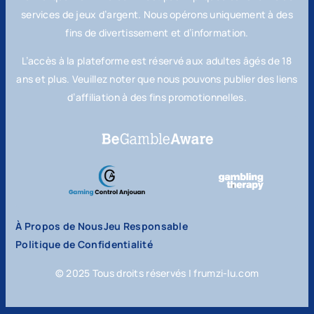
services de jeux d’argent. Nous opérons uniquement à des
fins de divertissement et d’information.
L’accès à la plateforme est réservé aux adultes âgés de 18
ans et plus. Veuillez noter que nous pouvons publier des liens
d’affiliation à des fins promotionnelles.
À Propos de Nous
Jeu Responsable
Politique de Confidentialité
© 2025 Tous droits réservés | frumzi-lu.com