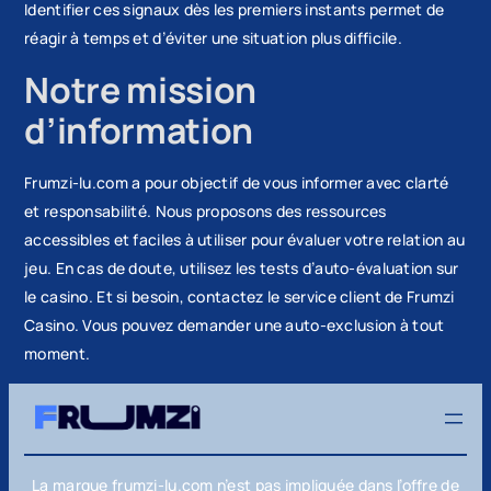
Identifier ces signaux dès les premiers instants permet de
réagir à temps et d’éviter une situation plus difficile.
Notre mission
d’information
Frumzi-lu.com a pour objectif de vous informer avec clarté
et responsabilité. Nous proposons des ressources
accessibles et faciles à utiliser pour évaluer votre relation au
jeu. En cas de doute, utilisez les tests d’auto-évaluation sur
le casino. Et si besoin, contactez le service client de Frumzi
Casino. Vous pouvez demander une auto-exclusion à tout
moment.
La marque frumzi-lu.com n’est pas impliquée dans l’offre de