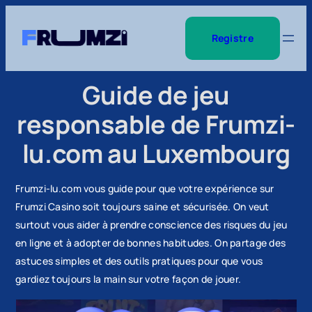
Registre
Guide de jeu
responsable de Frumzi-
lu.com au Luxembourg
Frumzi-lu.com vous guide pour que votre expérience sur
Frumzi Casino soit toujours saine et sécurisée. On veut
surtout vous aider à prendre conscience des risques du jeu
en ligne et à adopter de bonnes habitudes. On partage des
astuces simples et des outils pratiques pour que vous
gardiez toujours la main sur votre façon de jouer.